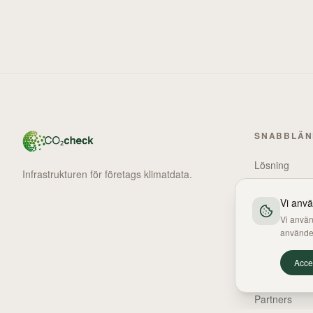
SNABBLÄ
Lösning
Infrastrukturen för företags klimatdata.
PPWR
Vi anv
Klimatbokslut
Vi använ
Team
använde
Investerare
Acce
Insikter
Partners