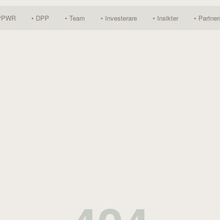
PPWR
•
DPP
•
Team
•
Investerare
•
Insikter
•
Partner