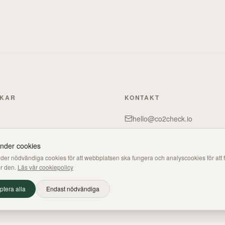
NKAR
KONTAKT
hello@co2check.io
Göteborg & Skövde, Sverige
änder cookies
der nödvändiga cookies för att webbplatsen ska fungera och analyscookies för att f
r den.
Läs vår cookiepolicy
ptera alla
Endast nödvändiga