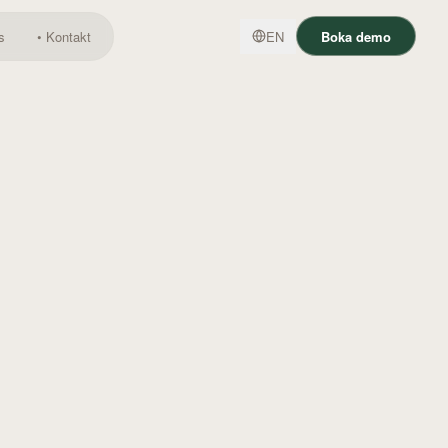
s
•
Kontakt
EN
Boka demo