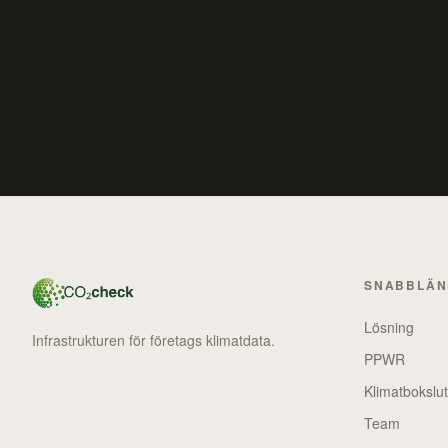
SNABBLÄ
Lösning
Infrastrukturen för företags klimatdata.
PPWR
Klimatbokslut
Team