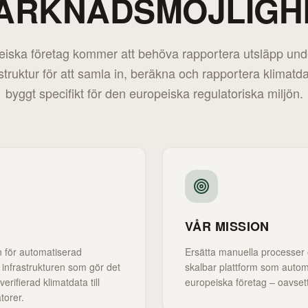
ARKNADSMÖJLIGH
eiska företag kommer att behöva rapportera utsläpp und
struktur för att samla in, beräkna och rapportera klimat
byggt specifikt för den europeiska regulatoriska miljön.
VÅR MISSION
n för automatiserad
Ersätta manuella processer
 infrastrukturen som gör det
skalbar plattform som autom
verifierad klimatdata till
europeiska företag – oavsett
torer.