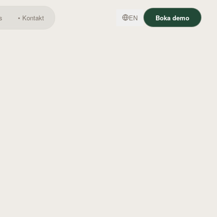
s
•
Kontakt
EN
Boka demo