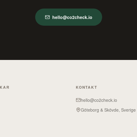
hello@co2check.io
NKAR
KONTAKT
hello@co2check.io
Göteborg & Skövde, Sverige