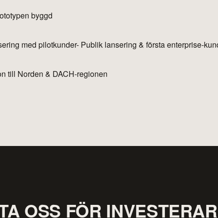
rototypen byggd
ering med pilotkunder- Publik lansering & första enterprise-kun
n till Norden & DACH-regionen
TA OSS FÖR INVESTERA