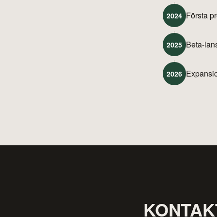
Första p
2024
Beta-lans
2025
Expansio
2026
KONTAK