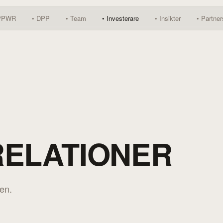
PPWR
•
DPP
•
Team
•
Investerare
•
Insikter
•
Partner
RELATIONER
en.