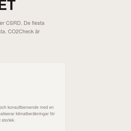
ET
er CSRD. De flesta
data. CO2Check är
 och konsultberoende med en
atiserar klimatberäkningar för
 storlek.